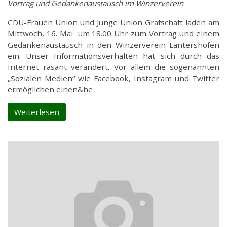
Vortrag und Gedankenaustausch im Winzerverein
CDU-Frauen Union und Junge Union Grafschaft laden am
Mittwoch, 16. Mai um 18.00 Uhr zum Vortrag und einem
Gedankenaustausch in den Winzerverein Lantershofen
ein. Unser Infor­ma­ti­ons­ver­hal­ten hat sich durch das
Inter­net rasant ver­än­dert. Vor allem die soge­nann­ten
„Sozia­len Medi­en“ wie Face­book, Insta­gram und Twit­ter
ermög­li­chen einen&he
Weiterlesen